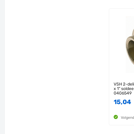
VSH 2-deli
x 1" solde
0406549
15,04
Volgend