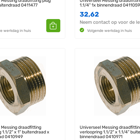
 Messing draadfitting plug
Universeel Messing draadfittin
buitendraad 0411477
1.1/4" 1x binnendraad 0411059
32,62
Neem contact op voor de le
e werkdag in huis
Volgende werkdag in huis
 Messing draadfitting
Universeel Messing draadfitti
 1.1/2" x 1" buitendraad x
verloopring 1.1/2" x 1.1/4" bui
ad 0410949
binnendraad 0410971