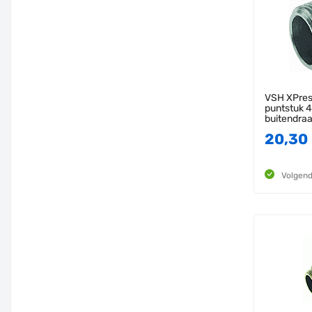
VSH XPress
puntstuk 4
buitendra
20,30
Volgend