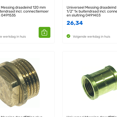
l Messing draadeind 120 mm
Universeel Messing draadein
itendraad incl. connectiemoer
1/2" 1x buitendraad incl. con
ng 0491535
en sluitring 0491403
26,34
e werkdag in huis
Volgende werkdag in huis