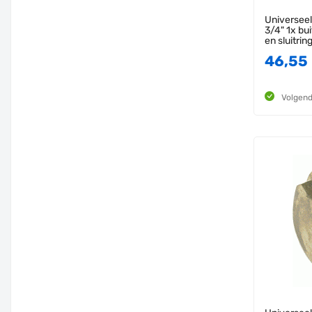
Universee
3/4" 1x bu
en sluitri
46,55
Volgend