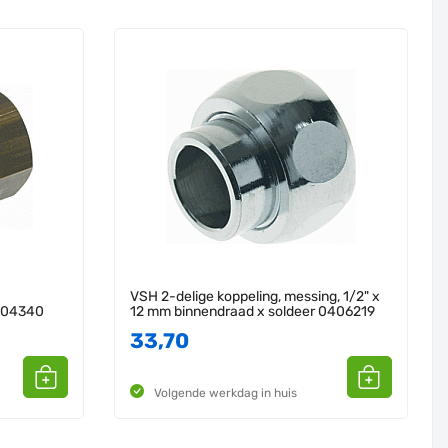
VSH 2-delige koppeling, messing, 1/2" x
0604340
12 mm binnendraad x soldeer 0406219
33,70
Volgende werkdag in huis