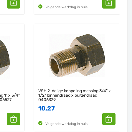
Volgende werkdag in huis
VSH 2-delige koppeling messing 3/4" x
g 1" x 3/4"
1/2" binnendraad x buitendraad
406527
0406329
10,27
Volgende werkdag in huis