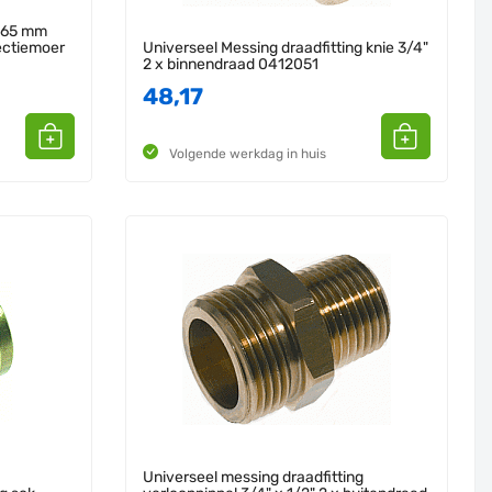
d 65 mm
nectiemoer
Universeel Messing draadfitting knie 3/4"
2 x binnendraad 0412051
48,17
Volgende werkdag in huis
Universeel messing draadfitting