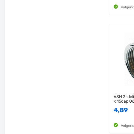
Volgend
VSH 2-deli
x 15cap 0
4,89
Volgend