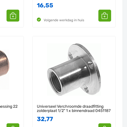
16,55
Volgende werkdag in huis
essing 22
Universeel Verchroomde draadfitting
zolderplaat 1/2" 1 x binnendraad 0451187
32,77