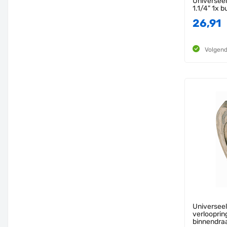
Universeel
1.1/4" 1x 
26,91
Volgend
Universeel
verloopring
binnendra