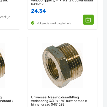
g sok
verloopnippel 3/4" x 1/2" 2 x buitendraad
0411312
24,34
vertijd
Volgende werkdag in huis
ng
Universeel Messing draadfitting
tendraad x
verloopring 3/4" x 1/4" buitendraad x
binnendraad 0451528