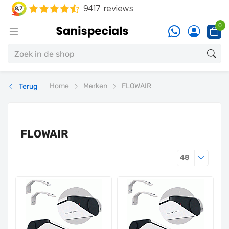
0
Home
Merken
FLOWAIR
Terug
FLOWAIR
Producten 
48