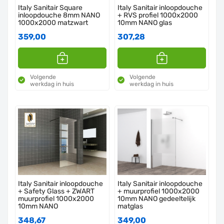
Italy Sanitair Square
Italy Sanitair inloopdouche
inloopdouche 8mm NANO
+ RVS profiel 1000x2000
1000x2000 matzwart
10mm NANO glas
359,00
307,28
Volgende
Volgende
werkdag in huis
werkdag in huis
Italy Sanitair inloopdouche
Italy Sanitair inloopdouche
+ Safety Glass + ZWART
+ muurprofiel 1000x2000
muurprofiel 1000x2000
10mm NANO gedeeltelijk
10mm NANO
matglas
348,67
349,00