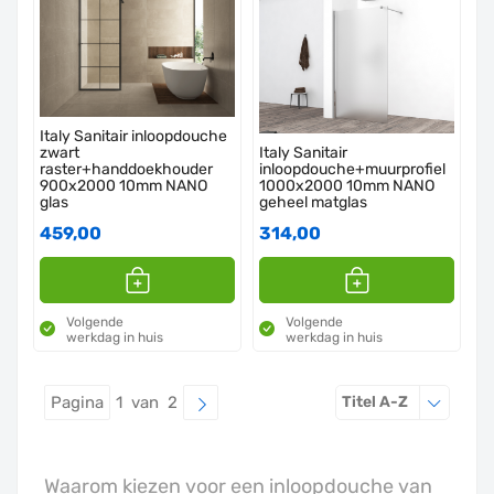
Italy Sanitair inloopdouche
zwart
Italy Sanitair
raster+handdoekhouder
inloopdouche+muurprofiel
900x2000 10mm NANO
1000x2000 10mm NANO
glas
geheel matglas
459,00
314,00
Volgende
Volgende
werkdag in huis
werkdag in huis
Sorteren o
Pagina
1 van 2
Titel A-Z
Waarom kiezen voor een inloopdouche van