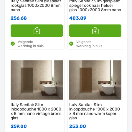
Italy Sanitair Slim glasplaat
Italy Sanitair Slim glasplaat
rookglas 1000x2000 8mm
spiegelrook naar helder
nano
glas 1000x2000 8mm nano
256,68
403,89
Volgende
Volgende
werkdag in huis
werkdag in huis
Italy Sanitair Slim
Italy Sanitair Slim
inloopdouche 1000 x 2000
inloopdouche 1000 x 2000
x 8 mm nano vintage brons
x 8 mm nano warm koper
glas
glas
259,00
253,00