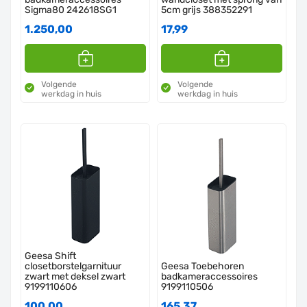
Sigma80 242618SG1
5cm grijs 388352291
1.250,00
17,99
Volgende
Volgende
werkdag in huis
werkdag in huis
Geesa Shift
closetborstelgarnituur
Geesa Toebehoren
zwart met deksel zwart
badkameraccessoires
9199110606
9199110506
100,00
165,37