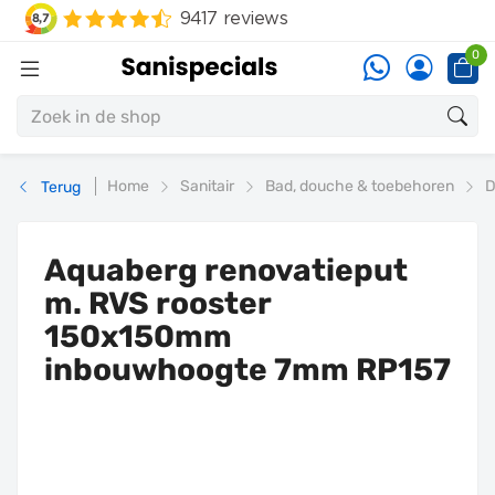
0
Home
Sanitair
Bad, douche & toebehoren
D
Terug
Aquaberg renovatieput
m. RVS rooster
150x150mm
inbouwhoogte 7mm RP157