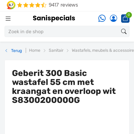
0
Home
Sanitair
Wastafels, meubels & accessoir
Terug
Geberit 300 Basic
wastafel 55 cm met
kraangat en overloop wit
S8300200000G