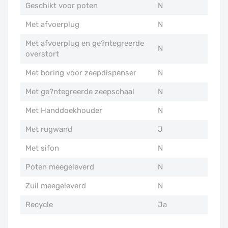
Geschikt voor poten
N
Met afvoerplug
N
Met afvoerplug en ge?ntegreerde
N
overstort
Met boring voor zeepdispenser
N
Met ge?ntegreerde zeepschaal
N
Met Handdoekhouder
N
Met rugwand
J
Met sifon
N
Poten meegeleverd
N
Zuil meegeleverd
N
Recycle
Ja