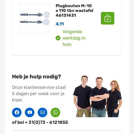
Plugbouten M-10
x 110 tbv wastafel
46131431
4,11
Volgende
werkdag in
huis
Heb je hulp nodig?
Onze klantenservice staat
5 dagen per week voor je
klaar.
Facebook
Twitter
Contact
Whatssapp
of bel + 31(0)73 - 6121855