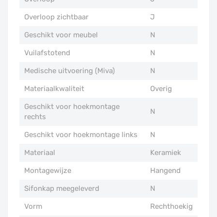
Overloop zichtbaar
J
Geschikt voor meubel
N
Vuilafstotend
N
Medische uitvoering (Miva)
N
Materiaalkwaliteit
Overig
Geschikt voor hoekmontage
N
rechts
Geschikt voor hoekmontage links
N
Materiaal
Keramiek
Montagewijze
Hangend
Sifonkap meegeleverd
N
Vorm
Rechthoekig