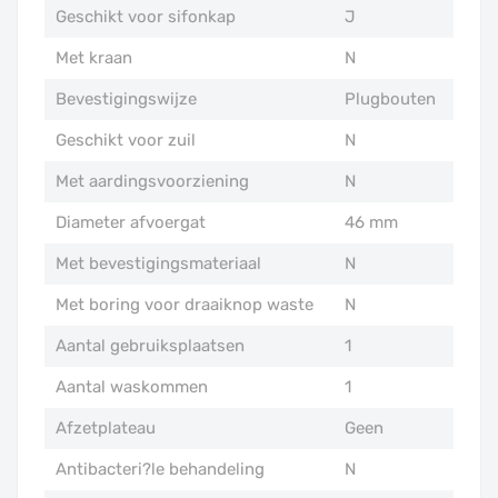
Geschikt voor sifonkap
J
Met kraan
N
Bevestigingswijze
Plugbouten
Geschikt voor zuil
N
Met aardingsvoorziening
N
Diameter afvoergat
46 mm
Met bevestigingsmateriaal
N
Met boring voor draaiknop waste
N
Aantal gebruiksplaatsen
1
Aantal waskommen
1
Afzetplateau
Geen
Antibacteri?le behandeling
N