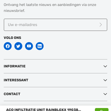
Ontvang het laatste nieuws en aanbiedingen via onze
nieuwsbrief.
Uw
e-
Meld j
mailadres
VOLG ONS
INFORMATIE
INTERESSANT
CONTACT
Copyright © 2026 Sanispecials BV
ACO INFILTRATIE UNIT RAINBLOXX 19038
...