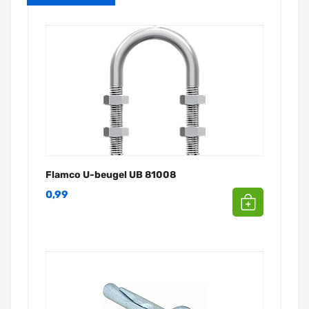
Flamco U-beugel UB 81008
0,99