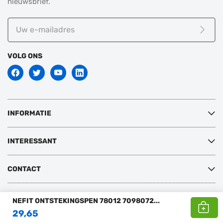
nieuwsbrief.
Uw
e-
Meld j
mailadres
VOLG ONS
INFORMATIE
INTERESSANT
CONTACT
Copyright © 2026 Sanispecials BV
NEFIT ONTSTEKINGSPEN 78012 7098072
...
29,65