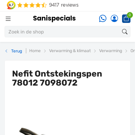
0
Home
Verwarming & klimaat
Verwarming
On
Terug
Nefit Ontstekingspen
78012 7098072