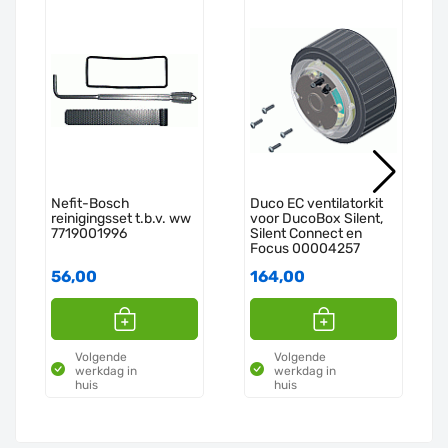
Nefit-Bosch
Duco EC ventilatorkit
reinigingsset t.b.v. ww
voor DucoBox Silent,
7719001996
Silent Connect en
Focus 00004257
56,00
164,00
Volgende
Volgende
werkdag in
werkdag in
huis
huis