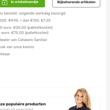
In winkelmandje
Bijbehorende artikelen
EGOOT SHOWERDRAIN S 3037824
0u besteld, volgende werkdag bezorgd
€50: €9,95, < dan €125: €7,25
00 euro: €25,00 (pakketkosten)
 euro: €75,00 (palletkosten)
dealer van Catalano Sanitair
uik van onze kennis
ikbaar
nze populaire producten
 product specialist