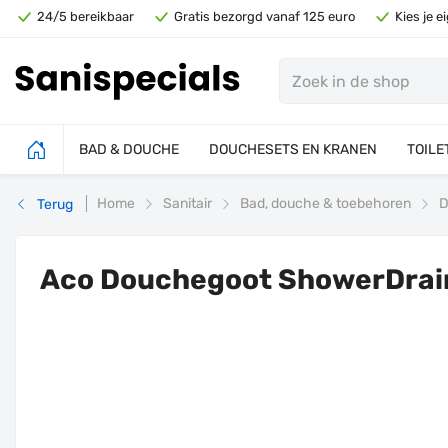
24/5 bereikbaar
Gratis bezorgd vanaf 125 euro
Kies je 
BAD & DOUCHE
DOUCHESETS EN KRANEN
TOILE
Home
Sanitair
Bad, douche & toebehoren
D
Terug
Aco Douchegoot ShowerDrai