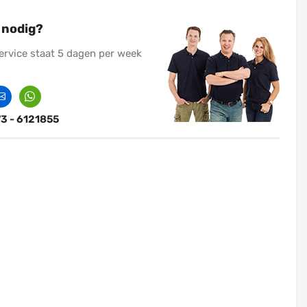
 nodig?
ervice staat 5 dagen per week
ontact
Whatssapp
73 - 6121855