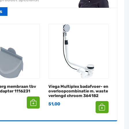
s
Berg membraan tbv
Viega Multiplex badafvoer- en
adapter 1116231
overloopcombinatie m. waste
verlengd chroom 364182
51,00