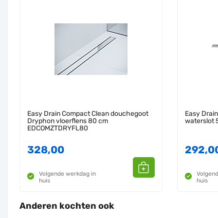
Easy Drain Compact Clean douchegoot
Easy Drai
Dryphon vloerflens 80 cm
waterslo
EDCOMZTDRYFL80
328,00
292,0
Volgende werkdag in
Volgend
huis
huis
Anderen kochten ook