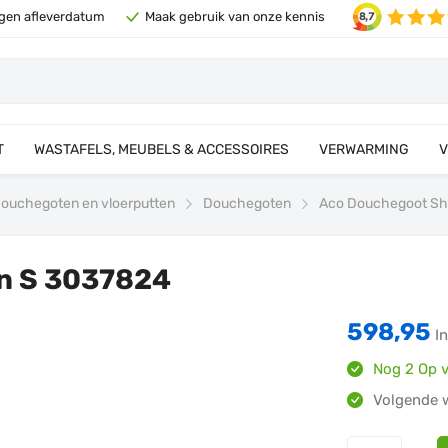
eigen afleverdatum
Maak gebruik van onze kennis
T
WASTAFELS, MEUBELS & ACCESSOIRES
VERWARMING
V
ouchegoten en vloerputten
Douchegoten
Aco Douchegoot Sh
n S 3037824
598,95
I
Nog 2 Op 
Volgende w