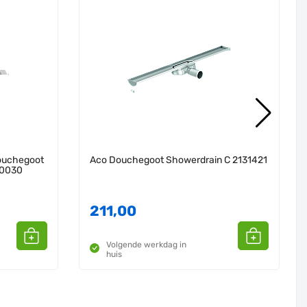
ouchegoot
Aco Douchegoot Showerdrain C 2131421
80030
211,00
Volgende werkdag in
huis