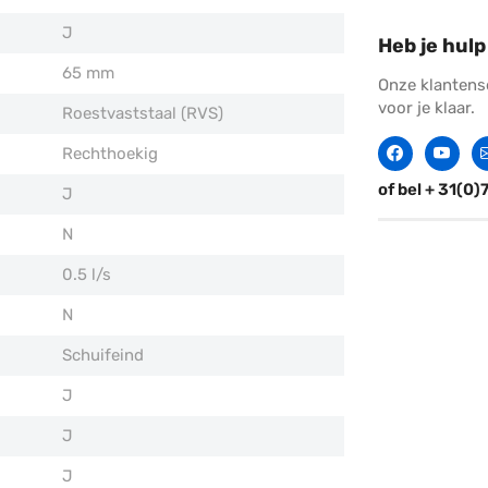
J
Heb je hulp
65 mm
Onze klantens
voor je klaar.
Roestvaststaal (RVS)
Facebook
Twitter
C
Rechthoekig
of bel + 31(0)
J
N
0.5 l/s
N
Schuifeind
J
J
J