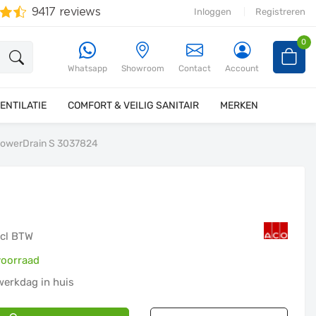
Inloggen
Registreren
0
Whatsapp
Showroom
Contact
Account
ENTILATIE
COMFORT & VEILIG SANITAIR
MERKEN
owerDrain S 3037824
ncl BTW
voorraad
erkdag in huis