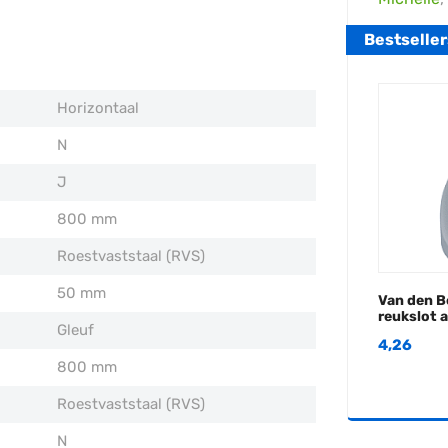
Bestseller
Horizontaal
N
J
800 mm
Roestvaststaal (RVS)
50 mm
Van den 
reukslot 
Gleuf
4,26
800 mm
Roestvaststaal (RVS)
N