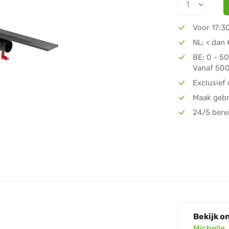
ACO DOUCH
Voor 17:3
NL: < dan 
BE: 0 - 5
Vanaf 500
Exclusief 
Maak gebr
24/5 bere
Bekijk o
Michelle
,