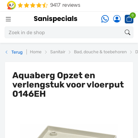
0
Home
Sanitair
Bad, douche & toebehoren
D
Terug
Aquaberg Opzet en
verlengstuk voor vloerput
0146EH