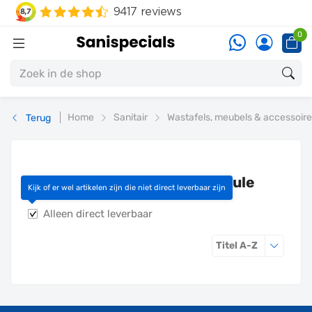
0
Home
Sanitair
Wastafels, meubels & accessoir
Terug
Aan/afvoerset wastafelmodule
Kijk of er wel artikelen zijn die niet direct leverbaar zijn
Alleen direct leverbaar
Sorteren o
Titel A-Z