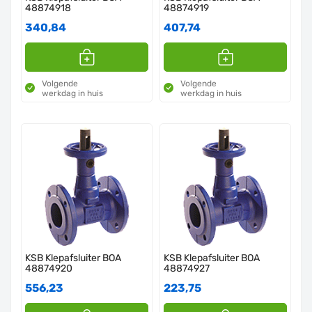
48874918
48874919
340,84
407,74
Volgende
Volgende
werkdag in huis
werkdag in huis
KSB Klepafsluiter BOA
KSB Klepafsluiter BOA
48874920
48874927
556,23
223,75