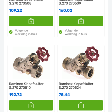
S.270 270508
S.270 270509
109,22
160,02
Volgende
Volgende
werkdag in huis
werkdag in huis
Raminex Klepafsluiter
Raminex Klepafsluiter
S.270 270510
S.270 270524
192,72
75,44