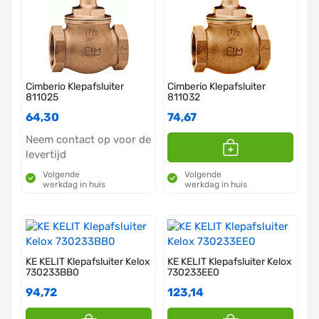
Cimberio Klepafsluiter
Cimberio Klepafsluiter
811025
811032
64,30
74,67
Neem contact op voor de
levertijd
Volgende
Volgende
werkdag in huis
werkdag in huis
KE KELIT Klepafsluiter Kelox
KE KELIT Klepafsluiter Kelox
730233BB0
730233EE0
94,72
123,14