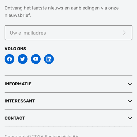
Ontvang het laatste nieuws en aanbiedingen via onze
nieuwsbrief.
Uw
e-
Meld j
mailadres
VOLG ONS
INFORMATIE
INTERESSANT
CONTACT
Copyright © 2026 Sanispecials BV