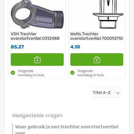
VSH Trechter
Watts Trechter
overstortventiel 0312488
overstortventiel 700092110
85,27
4,10
Volgende
Volgende
werkdag in huis
werkdag in huis
Sorteren o
Titel A-Z
Veelgestelde vragen
Waar gebruik je een trechter overstortventiel
voor