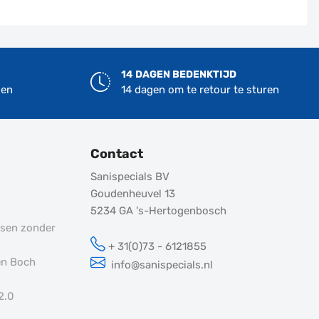
14 DAGEN BEDENKTIJD
len
14 dagen om te retour te sturen
Contact
Sanispecials BV
Goudenheuvel 13
5234 GA
's-Hertogenbosch
tsen zonder
+ 31(0)73 - 6121855
en Boch
info@sanispecials.nl
2.0