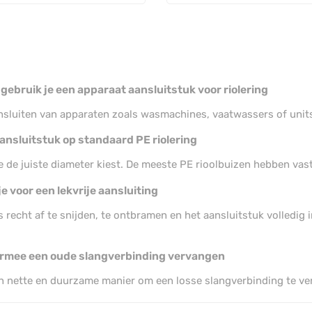
gebruik je een apparaat aansluitstuk voor riolering
nsluiten van apparaten zoals wasmachines, vaatwassers of units 
aansluitstuk op standaard PE riolering
e de juiste diameter kiest. De meeste PE rioolbuizen hebben vast
e voor een lekvrije aansluiting
s recht af te snijden, te ontbramen en het aansluitstuk volledi
ermee een oude slangverbinding vervangen
een nette en duurzame manier om een losse slangverbinding te ve