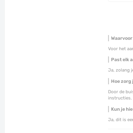
Waarvoor 
Voor het aa
Past elk 
Ja, zolang j
Hoe zorg j
Door de bui
instructies.
Kun je hi
Ja, dit is 