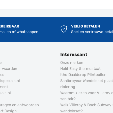
EREIKBAAR
VEILIG BETALEN
 mailen of whatsappen
Snel en vertrouwd beta
Interessant
e
Onze merken
orwaarden
Nefit Easy thermostaat
des
Itho Daalderop Plintboiler
specials.nl
Sanibroyeur Wandcloset plaa
ement
riolering
ials.nl
Waarom kiezen voor Villeroy 
sanitair?
 vragen en antwoorden
Welk Villeroy & Boch Subway 
art Design
wandcloset?