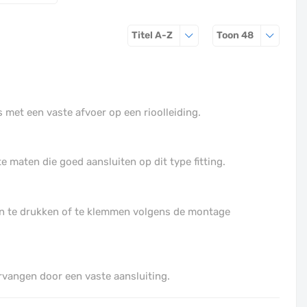
Sorteren op
Producten 
Titel A-Z
Toon
48
met een vaste afvoer op een rioolleiding.
e maten die goed aansluiten op dit type fitting.
g in te drukken of te klemmen volgens de montage
rvangen door een vaste aansluiting.