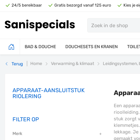
24/5 bereikbaar
Gratis bezorgd vanaf 125 euro
Kies je 
BAD & DOUCHE
DOUCHESETS EN KRANEN
TOILE
Home
Verwarming & klimaat
Leidingsystemen, b
Terug
APPARAAT-AANSLUITSTUK
Apparaa
RIOLERING
Een apparaa
rioolleidin
FILTER OP
stuk zorgt 
klemmetjes. 
lekkage. Je
Merk
gemaakt voo