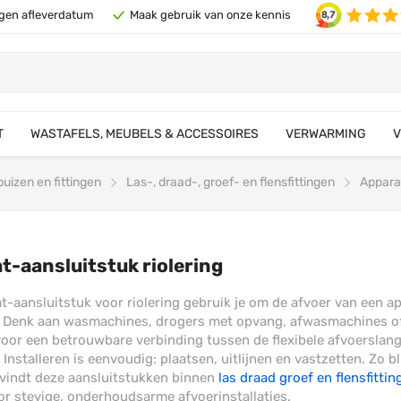
eigen afleverdatum
Maak gebruik van onze kennis
T
WASTAFELS, MEUBELS & ACCESSOIRES
VERWARMING
V
uizen en fittingen
Las-, draad-, groef- en flensfittingen
Apparaa
t-aansluitstuk riolering
t-aansluitstuk voor riolering gebruik je om de afvoer van een ap
g. Denk aan wasmachines, drogers met opvang, afwasmachines of 
voor een betrouwbare verbinding tussen de flexibele afvoerslang
Installeren is eenvoudig: plaatsen, uitlijnen en vastzetten. Zo bl
 vindt deze aansluitstukken binnen
las draad groef en flensfittin
r stevige, onderhoudsarme afvoerinstallaties.