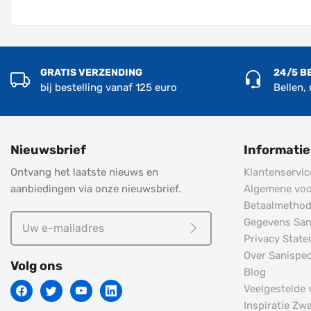
GRATIS VERZENDING
24/5 B
bij bestelling vanaf 125 euro
Bellen,
Nieuwsbrief
Informatie
Ontvang het laatste nieuws en
Klantenservic
aanbiedingen via onze nieuwsbrief.
Algemene vo
Betaalmetho
Uw
Gegevens Sani
e-
Privacy Stat
Meld je aan
mailadres
Over Sanispec
Volg ons
Blog
Veelgestelde
Inspiratie Zw