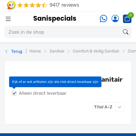
0
Home
Sanitair
Comfort & Veilig Sanitair
Comf
Terug
Aan-/afvoerset aangepast sanitair
Kijk of er wel artikelen zijn die niet direct leverbaar zijn
Alleen direct leverbaar
Sorteren o
Titel A-Z