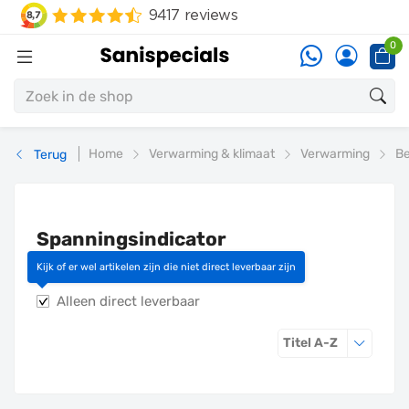
0
Home
Verwarming & klimaat
Verwarming
Be
Terug
Spanningsindicator
(middenspanning)
Kijk of er wel artikelen zijn die niet direct leverbaar zijn
Alleen direct leverbaar
Sorteren o
Titel A-Z