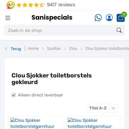
0
Home
Sanitair
Clou
Clou Sjokker toiletborst
Terug
Clou Sjokker toiletborstels
gekleurd
Alleen direct leverbaar
Sorteren o
Titel A-Z