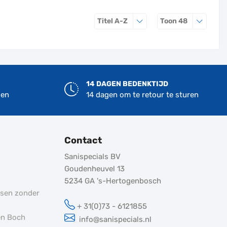
Sorteren op
Producten 
Titel A-Z
Toon
48
14 DAGEN BEDENKTIJD
len
14 dagen om te retour te sturen
Contact
Sanispecials BV
Goudenheuvel 13
5234 GA
's-Hertogenbosch
tsen zonder
+ 31(0)73 - 6121855
en Boch
info@sanispecials.nl