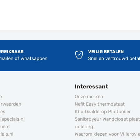
EREIKBAAR
VEILIG BETALEN
 mailen of whatsappen
Snel en vertrouwd beta
Interessant
e
Onze merken
orwaarden
Nefit Easy thermostaat
des
Itho Daalderop Plintboiler
specials.nl
Sanibroyeur Wandcloset plaa
ement
riolering
ials.nl
Waarom kiezen voor Villeroy 