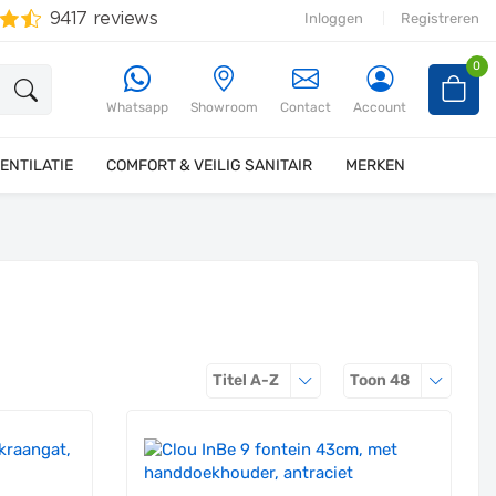
Inloggen
Registreren
0
Whatsapp
Showroom
Contact
Account
ENTILATIE
COMFORT & VEILIG SANITAIR
MERKEN
Sorteren op
Producten 
Titel A-Z
Toon
48