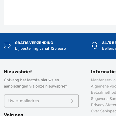
GRATIS VERZENDING
24/5 B
bij bestelling vanaf 125 euro
Bellen,
Nieuwsbrief
Informatie
Ontvang het laatste nieuws en
Klantenservic
aanbiedingen via onze nieuwsbrief.
Algemene vo
Betaalmetho
Uw
Gegevens Sani
e-
Privacy Stat
Meld je aan
mailadres
Over Sanispec
Volg ons