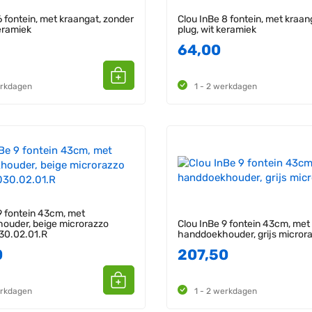
6 fontein, met kraangat, zonder
Clou InBe 8 fontein, met kraan
keramiek
plug, wit keramiek
64,00
erkdagen
1 - 2 werkdagen
9 fontein 43cm, met
ouder, beige microrazzo
Clou InBe 9 fontein 43cm, met
30.02.01.R
handdoekhouder, grijs micror
0
207,50
erkdagen
1 - 2 werkdagen