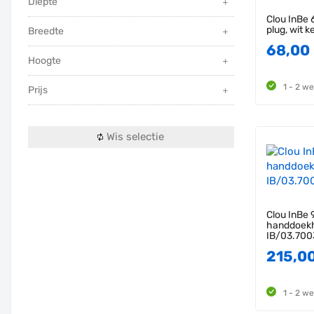
Diepte
Clou InBe 
plug, wit 
Breedte
68,00
Hoogte
1 - 2 w
Prijs
Wis selectie
Clou InBe 
handdoekh
IB/03.700
215,0
1 - 2 w