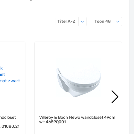
Sorteren op
Producten 
Titel A-Z
Toon
48
ndcloset
Villeroy & Boch Newo wandcloset 49cm
g
wit 4689Q001
4.01080.21