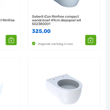
Geberit iCon Rimfree compact
t Rimfree
wandcloset 49cm diepspoel wit
502380001
325,00
Volgende werkdag in huis