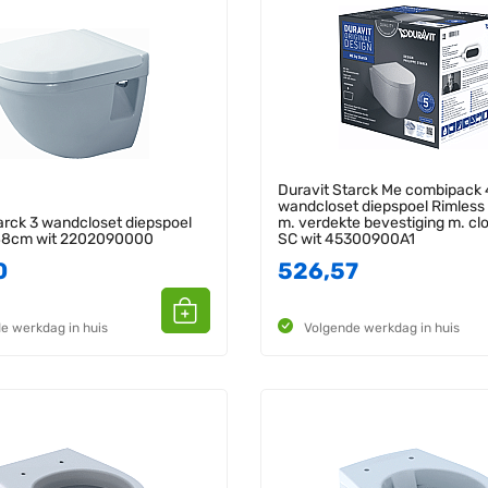
Duravit Starck Me combipack
wandcloset diepspoel Rimles
arck 3 wandcloset diepspoel
m. verdekte bevestiging m. clo
48cm wit 2202090000
SC wit 45300900A1
0
526,57
e werkdag in huis
Volgende werkdag in huis