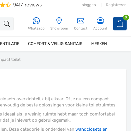
Inloggen
Registreren
0
Whatsapp
Showroom
Contact
Account
ENTILATIE
COMFORT & VEILIG SANITAIR
MERKEN
mpact toilet
losets overzichtelijk bij elkaar. Of je nu een compact
 eenvoudig de beste oplossingen voor kleine toiletruimtes.
s ideaal als je weinig ruimte hebt maar toch comfortabel
r dat je inlevert op gebruiksgemak.
jlen. Deze categorie is onderdeel van
wandclosets en