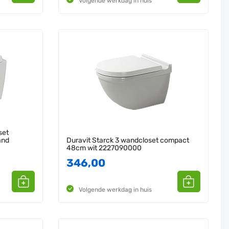
Volgende werkdag in huis
set
and
Duravit Starck 3 wandcloset compact
48cm wit 2227090000
346,00
Volgende werkdag in huis