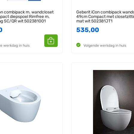
Con combipack m. wandcloset
Geberit iCon combipack wand
act diepspoel Rimfree m.
49cm Compact met closetzitt
ing SC/QR wit 502381001
mat wit 502381JT1
0
535,00
e werkdag in huis
Volgende werkdag in huis