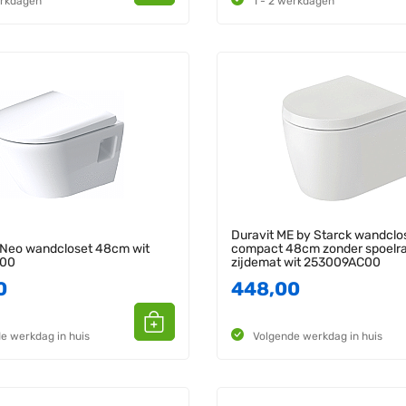
erkdagen
1 - 2 werkdagen
Duravit ME by Starck wandclo
-Neo wandcloset 48cm wit
compact 48cm zonder spoelr
00
zijdemat wit 253009AC00
0
448,00
e werkdag in huis
Volgende werkdag in huis