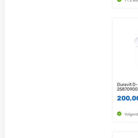
1 - 2 w
Duravit D
25870900
200,0
Volgend