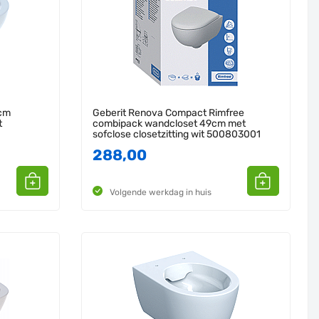
8cm
Geberit Renova Compact Rimfree
t
combipack wandcloset 49cm met
sofclose closetzitting wit 500803001
288,00
Volgende werkdag in huis