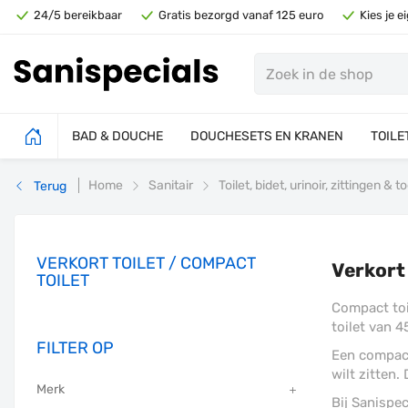
24/5 bereikbaar
Gratis bezorgd vanaf 125 euro
Kies je 
BAD & DOUCHE
DOUCHESETS EN KRANEN
TOILE
Home
Sanitair
Toilet, bidet, urinoir, zittingen &
Terug
VERKORT TOILET / COMPACT
Verkort 
TOILET
Compact toil
toilet van 4
FILTER OP
Een compact
wilt zitten
Merk
Bij Sanispe