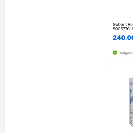
Geberit R
50037701
240,0
Volgend