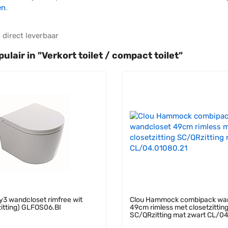
en
.
 direct leverbaar
ulair in "
Verkort toilet / compact toilet
"
y3 wandcloset rimfree wit
Clou Hammock combipack wa
itting) GLFOS06.BI
49cm rimless met closetzittin
SC/QRzitting mat zwart CL/0