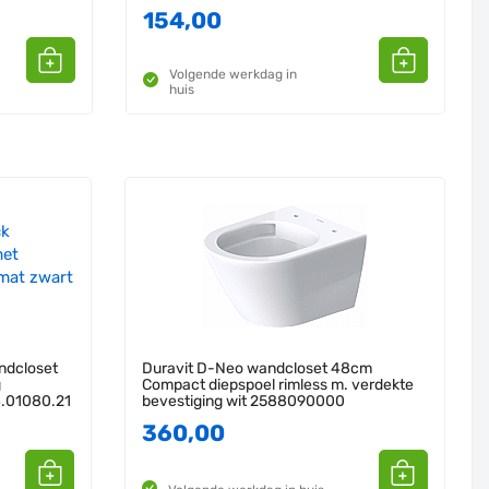
154,00
Volgende werkdag in
huis
ndcloset
Duravit D-Neo wandcloset 48cm
g
Compact diepspoel rimless m. verdekte
4.01080.21
bevestiging wit 2588090000
360,00