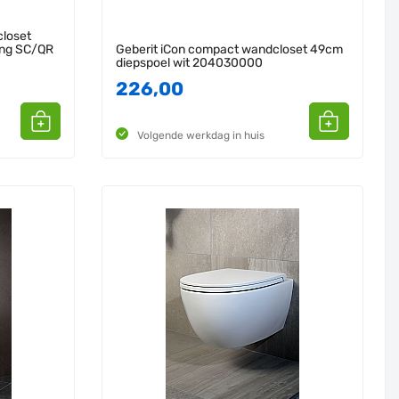
closet
ing SC/QR
Geberit iCon compact wandcloset 49cm
diepspoel wit 204030000
226,00
Volgende werkdag in huis