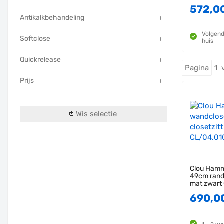
572,0
Antikalkbehandeling
Volgend
Softclose
huis
Quickrelease
Pagina
1 
Prijs
Wis selectie
Clou Hamm
49cm randl
mat zwart
690,0