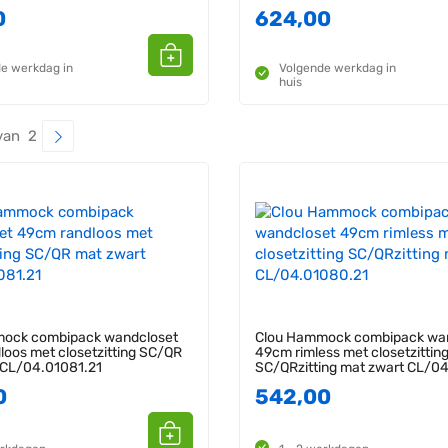
0
624,00
e werkdag in
Volgende werkdag in
huis
van 2
ock combipack wandcloset
Clou Hammock combipack wa
oos met closetzitting SC/QR
49cm rimless met closetzittin
 CL/04.01081.21
SC/QRzitting mat zwart CL/0
0
542,00