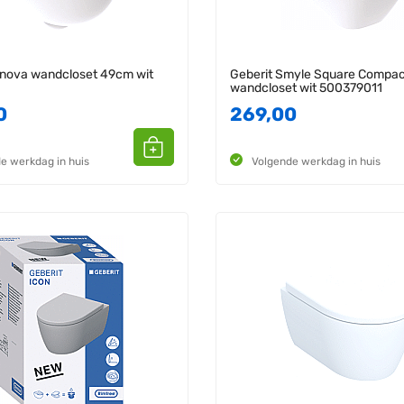
enova wandcloset 49cm wit
Geberit Smyle Square Compac
1
wandcloset wit 500379011
0
269,00
e werkdag in huis
Volgende werkdag in huis