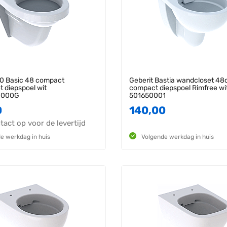
00 Basic 48 compact
Geberit Bastia wandcloset 4
 diepspoel wit
compact diepspoel Rimfree wi
0000G
501650001
0
140,00
act op voor de levertijd
e werkdag in huis
Volgende werkdag in huis