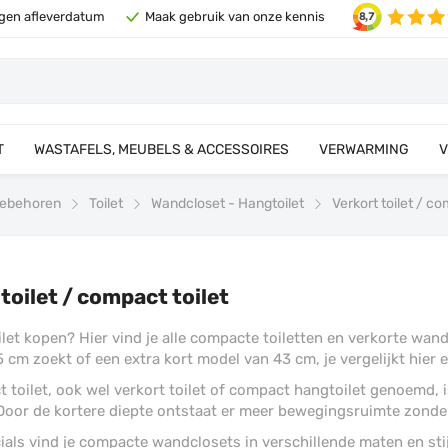
eigen afleverdatum
Maak gebruik van onze kennis
T
WASTAFELS, MEUBELS & ACCESSOIRES
VERWARMING
V
 toebehoren
Toilet
Wandcloset - Hangtoilet
Verkort toilet / co
toilet / compact toilet
et kopen? Hier vind je alle compacte toiletten en verkorte wandc
5 cm zoekt of een extra kort model van 43 cm, je vergelijkt hier
 toilet, ook wel verkort toilet of compact hangtoilet genoemd, i
. Door de kortere diepte ontstaat er meer bewegingsruimte zonde
cials vind je compacte wandclosets in verschillende maten en sti