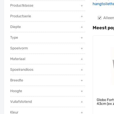
hangtoilett
Productklasse
Productserie
Alleen
Diepte
Meest pop
Type
Spoelvorm
Materiaal
Spoelrandloos
Breedte
Hoogte
Globo Fort
Vuilafstotend
43cm (ex z
Kleur