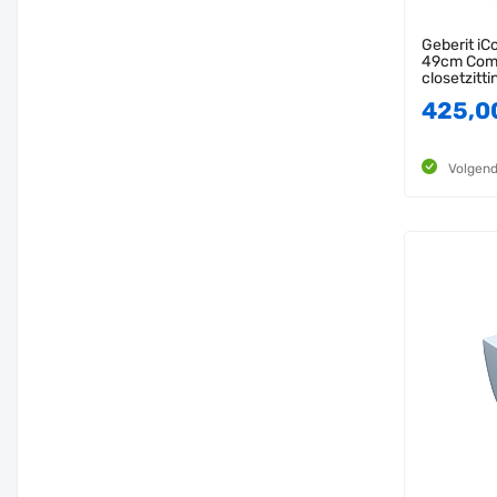
Geberit i
49cm Comp
closetzitt
425,0
Volgend