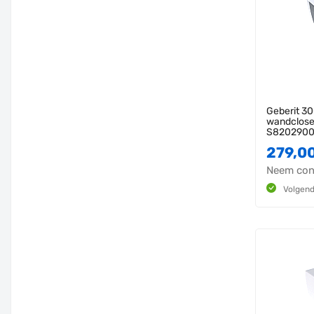
Geberit 3
wandcloset
S820290
279,0
Neem cont
Volgend