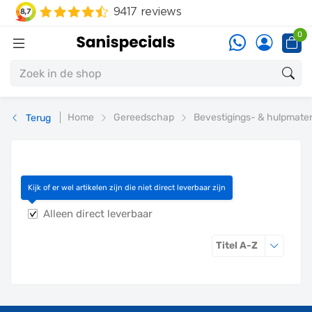
0
Home
Gereedschap
Bevestigings- & hulpmater
Terug
Verzendkoker
Kijk of er wel artikelen zijn die niet direct leverbaar zijn
Alleen direct leverbaar
Sorteren o
Titel A-Z