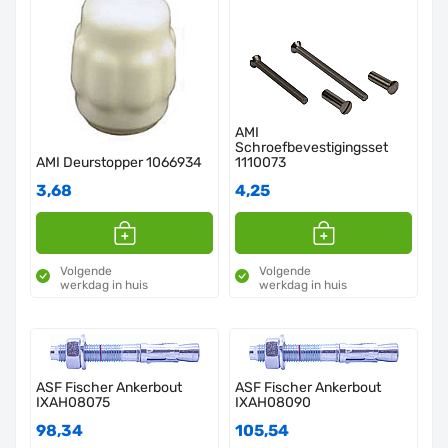
AMI
Schroefbevestigingsset
AMI Deurstopper 1066934
1110073
3,68
4,25
Volgende
Volgende
werkdag in huis
werkdag in huis
ASF Fischer Ankerbout
ASF Fischer Ankerbout
IXAH08075
IXAH08090
98,34
105,54