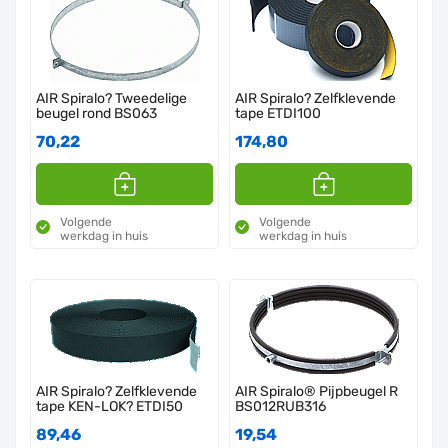
AIR Spiralo? Tweedelige
AIR Spiralo? Zelfklevende
beugel rond BS063
tape ETDI100
70,22
174,80
Volgende
Volgende
werkdag in huis
werkdag in huis
AIR Spiralo? Zelfklevende
AIR Spiralo® Pijpbeugel R
tape KEN-LOK? ETDI50
BS012RUB316
89,46
19,54