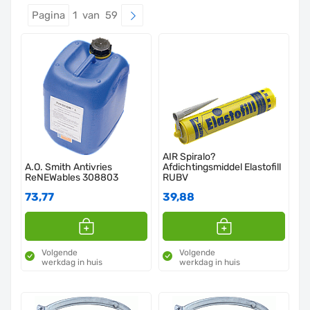
Pagina
1 van 59
AIR Spiralo?
A.O. Smith Antivries
Afdichtingsmiddel Elastofill
ReNEWables 308803
RUBV
73,77
39,88
Volgende
Volgende
werkdag in huis
werkdag in huis