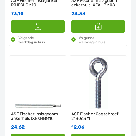
ASF Fischer Inslaganker
ASF Fischer Inslagdoorn
IXHECLOM10
ankerhuls IXEXHBM08
73,10
24,33
Volgende
Volgende
werkdag in huis
werkdag in huis
ASF Fischer Inslagdoorn
ASF Fischer Oogschroef
ankerhuls IXEXHBM10
21806371
24,62
12,06