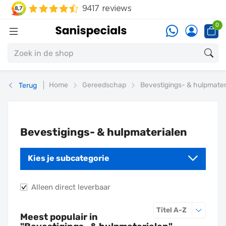
0
Home
Gereedschap
Bevestigings- & hulpmater
Terug
Bevestigings- & hulpmaterialen
Kies je subcategorie
Alleen direct leverbaar
Sorteren o
Titel A-Z
Meest populair in